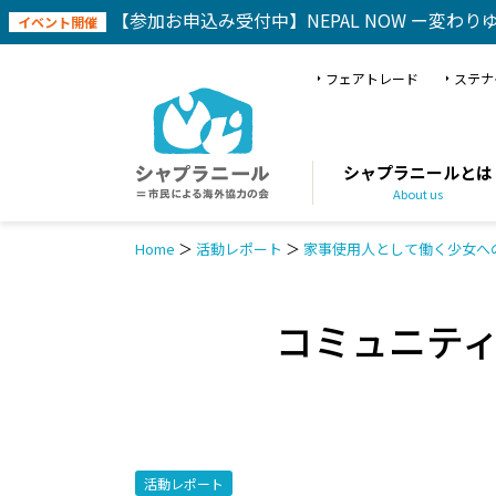
【参加お申込み受付中】NEPAL NOW ー変わり
イベント開催
フェアトレード
ステナ
シャプラニールとは
About us
Home
＞
活動レポート
＞
家事使用人として働く少女へ
コミュニテ
活動レポート