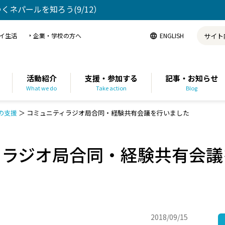
ゆくネパールを知ろう(9/12）
イ生活
企業・学校の方へ
ENGLISH
活動紹介
支援・参加する
記事・お知らせ
What we do
Take action
Blog
の支援
＞
コミュニティラジオ局合同・経験共有会議を行いました
ィラジオ局合同・経験共有会議
2018/09/15