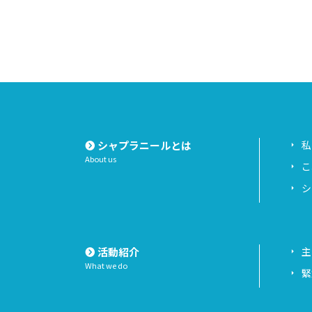
シャプラニールとは
私
About us
こ
シ
活動紹介
主
What we do
緊