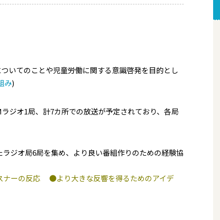
についてのことや児童労働に関する意識啓発を目的とし
組み
)
Mラジオ1局、計7カ所での放送が予定されており、各局
。
れたラジオ局6局を集め、より良い番組作りのための経験協
スナーの反応 ●より大きな反響を得るためのアイデ