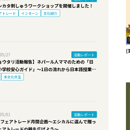
シカタ刺しゅうワークショップを開催しました！
アトレード
インターン
文化紹介
05/27
活動レポート
ョウタリ活動報告】ネパール人ママのための「日
小学校安心ガイド」～1日の流れから日本語授業ま
多文化共生
05/01
活動レポート
のフェアトレード月間企画～エシカルに選んで贈っ
ェアトレードの輪を広げよう～