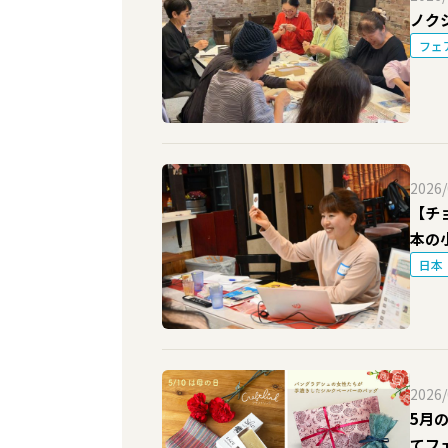
ノク
フェ
2026/
【チ
本の
で
日本
2026/
5月
てフ