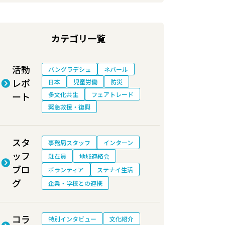
カテゴリ一覧
活動
バングラデシュ
ネパール
レポ
日本
児童労働
防災
ート
多文化共生
フェアトレード
緊急救援・復興
スタ
事務局スタッフ
インターン
ッフ
駐在員
地域連絡会
ブロ
ボランティア
ステナイ生活
グ
企業・学校との連携
コラ
特別インタビュー
文化紹介