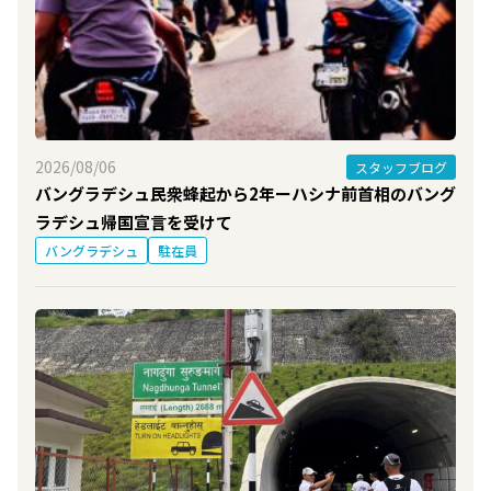
2026/08/06
スタッフブログ
バングラデシュ民衆蜂起から2年ーハシナ前首相のバング
ラデシュ帰国宣言を受けて
バングラデシュ
駐在員