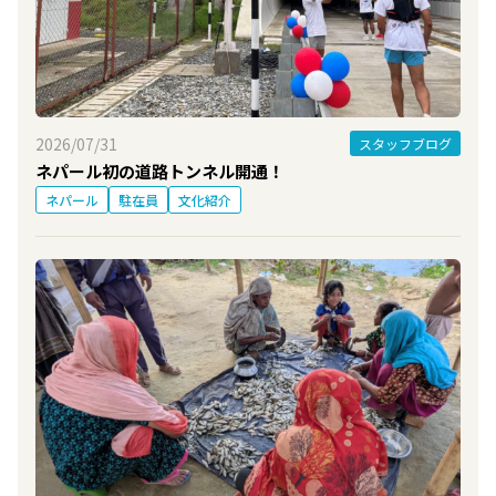
2026/07/31
スタッフブログ
ネパール初の道路トンネル開通！
ネパール
駐在員
文化紹介