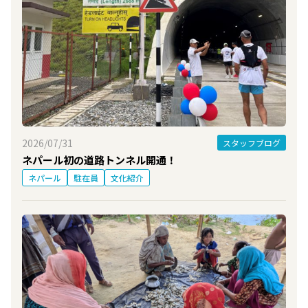
2026/07/31
スタッフブログ
ネパール初の道路トンネル開通！
ネパール
駐在員
文化紹介