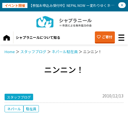
イベント開催
【参加お申込み受付中】NEPAL NOW ー変わりゆくネパールを知ろう(9/12）
ご寄付
シャプラニールについて知る
Home
＞
スタッフブログ
＞
ネパール駐在員
＞
ニンニン！
ニンニン！
2010/12/13
スタッフブログ
ネパール
駐在員