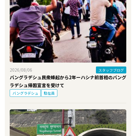
2026/08/06
スタッフブログ
バングラデシュ民衆蜂起から2年ーハシナ前首相のバング
ラデシュ帰国宣言を受けて
バングラデシュ
駐在員