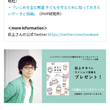
帖社）
・
『いじめを生む教室 子どもを守るために知っておきた
いデータと知識』
（PHP研究所）
＜more information＞
荻上さんの公式Twitter
https://twitter.com/torakare