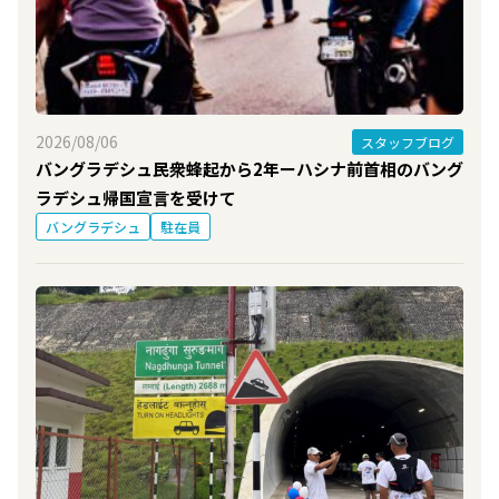
2026/08/06
スタッフブログ
バングラデシュ民衆蜂起から2年ーハシナ前首相のバング
ラデシュ帰国宣言を受けて
バングラデシュ
駐在員