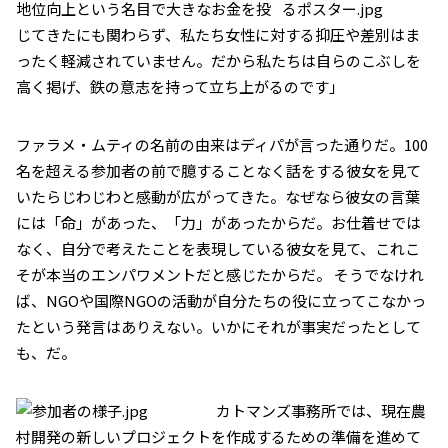
地位向上という名目で大きなお金を投
じてきたにも関わらず、私たち女性に対する抑圧や差別はま
ったく軽減されていません。だから私たちは自らのこぶしを
高く掲げ、鉄の意志を持って立ち上がるのです」
ファラメ・ムティの名前の由来はディパが言った通りだ。100
名を超える参加者の前で臆することなく話をする彼女を見て
いたらじわじわと感動が広がってきた。なぜなら彼女の言葉
には「命」があった、「力」があったからだ。お仕着せでは
なく、自分で考えたことを表現している彼女を見て、これこ
そが本当のエンパワメントだと感じたからだ。 そうでなけれ
ば、NGOや国際NGOの活動が自分たちの役に立ってこなかっ
たという発言はありえない。いかにそれが事実だったとして
も、だ。
カトマンズ事務所では、現在農
村開発の新しいプロジェクトを作成するための準備を進めて