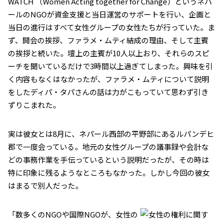
WATCH （Women Acting together for Change）というネパ
ールのNGOが資金支援と当日運営のサポートを行い、企画と
当日の進行はすべて女性グループの女性たちが行っていた。ま
ず、開会の挨拶、ファラメ・ムティ結成の理由、そして主賓
の挨拶と続いた。壇上の主賓が10人以上おり、それらのスピ
ーチを聞いているだけで3時間以上過ぎてしまった。興味を引
く内容もなくはなかったが、ファラメ・ムティについて説明
をしたディパ・タパさんの話は力がこもっていて思わず引き
ずりこまれた。
実は彼女とは8月に、ネパール西部の平野部にあるルパンデヒ
郡で一度会っている。地元の女性グループの議事録や会計な
どの事務作業を手伝っているという説明だったが、その時は
特に印象に残るようなところもなかった。しかし今回の彼女
はまるで別人だった。
「数多くのNGOや国際NGOが、女性の