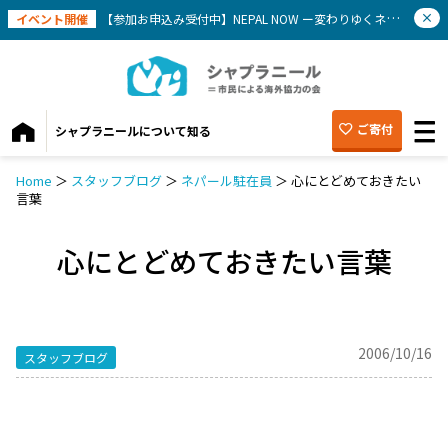
イベント開催
【参加お申込み受付中】NEPAL NOW ー変わりゆくネパールを知ろう(9/12）
ご寄付
シャプラニールについて知る
Home
＞
スタッフブログ
＞
ネパール駐在員
＞
心にとどめておきたい
言葉
心にとどめておきたい言葉
2006/10/16
スタッフブログ