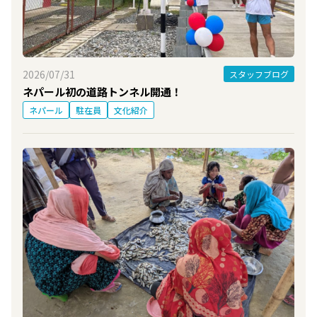
2026/07/31
スタッフブログ
ネパール初の道路トンネル開通！
ネパール
駐在員
文化紹介