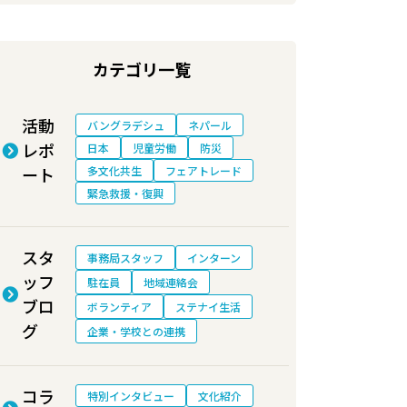
カテゴリ一覧
活動
バングラデシュ
ネパール
レポ
日本
児童労働
防災
ート
多文化共生
フェアトレード
緊急救援・復興
スタ
事務局スタッフ
インターン
ッフ
駐在員
地域連絡会
ブロ
ボランティア
ステナイ生活
グ
企業・学校との連携
コラ
特別インタビュー
文化紹介