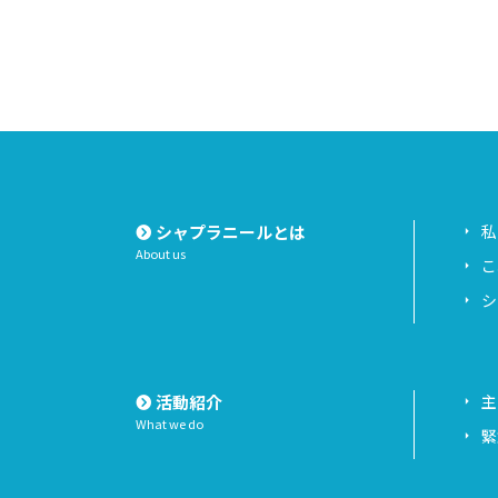
シャプラニールとは
私
About us
こ
シ
活動紹介
主
What we do
緊