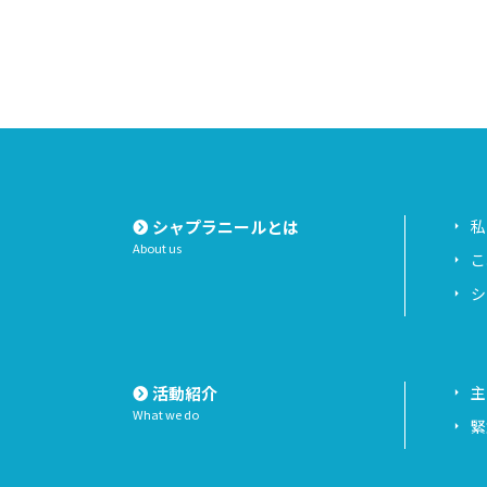
シャプラニールとは
私
About us
こ
シ
活動紹介
主
What we do
緊