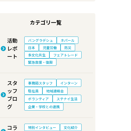
カテゴリ一覧
活動
バングラデシュ
ネパール
レポ
日本
児童労働
防災
ート
多文化共生
フェアトレード
緊急救援・復興
スタ
事務局スタッフ
インターン
ッフ
駐在員
地域連絡会
ブロ
ボランティア
ステナイ生活
グ
企業・学校との連携
コラ
特別インタビュー
文化紹介