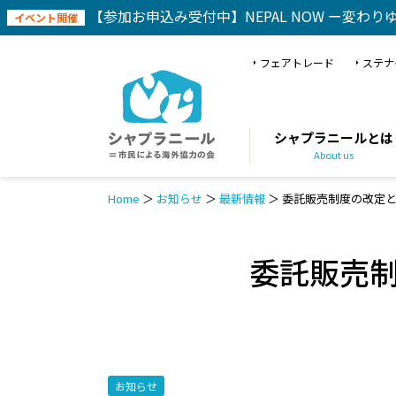
【参加お申込み受付中】NEPAL NOW ー変わり
イベント開催
フェアトレード
ステナ
シャプラニールとは
About us
Home
＞
お知らせ
＞
最新情報
＞
委託販売制度の改定
委託販売
お知らせ