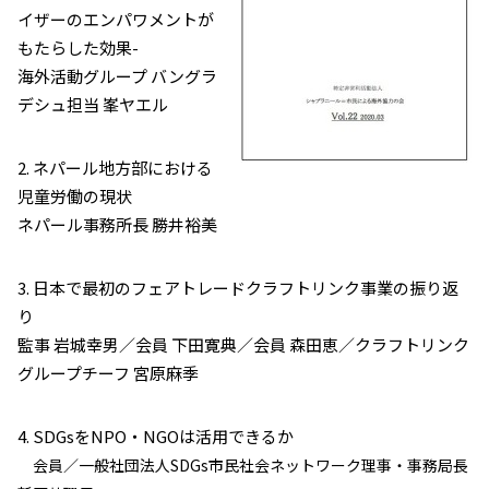
イザーのエンパワメントが
もたらした効果-
海外活動グループ バングラ
デシュ担当 峯ヤエル
2. ネパール地方部における
児童労働の現状
ネパール事務所長 勝井裕美
3. 日本で最初のフェアトレードクラフトリンク事業の振り返
り
監事 岩城幸男／会員 下田寛典／会員 森田恵／クラフトリンク
グループチーフ 宮原麻季
4. SDGsをNPO・NGOは活用できるか
会員／一般社団法人SDGs市民社会ネットワーク理事・事務局長