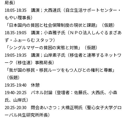
局長）
18:05-18:35 講演；大西連氏（自立生活サポートセンター・
もやい理事長）
「日本国内の貧困と社会保障制度の現状と課題」（仮題）
18:35-19:05 講演；小森雅子氏（ＮＰＯ法人しんぐるまざあ
ず・ふぉーらむ スタッフ）
「シングルマザーの貧困の実態と対策」（仮題）
19:05-19:35 講演；山岸素子氏（移住者と連帯するネットワ
ーク（移住連）事務局長）
「我が国の移民・移民ルーツをもつ人びとの権利と尊厳」
（仮題）
19:35-19:40 休憩
19:40-20:25 パネル討論（登壇者：佐藤氏、大西氏、小森
氏、山岸氏）
20:25-20:30 閉会あいさつ；大橋正明氏（聖心女子大学グロ
ーバル共生研究所所長）