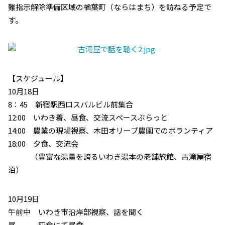
難指示解除準備区域の楢葉町（ならはまち）を訪ねる予定で
す。
【スケジュール】
10月18日
8：45 新宿駅西口スバルビル前集合
12:00 いわき着、昼食、交流スペースぶらっと
14:00 農業の現場視察、木田オリーブ農園でのボランティア
18:00 夕食、交流会
（豊富な湯量を誇るいわき湯本の老舗旅館、古滝屋宿
泊）
10月19日
午前中 いわき市沿岸部視察、話を聞く
昼 四倉にて昼食