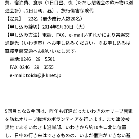
費、宿泊費、食事（1日目昼、夜（ただし懇親会の飲み物は別
途会計）､2日目朝、昼）、旅行傷害保険代
【定員】 22名（最少催行人数20名）
【申し込み締切】2014年9月30日（火）
【申し込み方法】電話、FAX、e-mailいずれかにより常磐交
通観光（いわき市）へお申し込みください。※お申し込みは
直接常磐交通へお願いいたします。
電話: 0246－29－5501
FAX: 0246－29－3555
e-mail: toida@jkknet.jp
5回目となる今回は、昨年も好評だったいわきのオリーブ農家
を訪ねオリーブ栽培のボランティアを行います。また津波被
災地であるいわき市沿岸部、いわきから約10キロ北に位置
し、日中の行き来はできるものの、いまだ宿泊ができない避