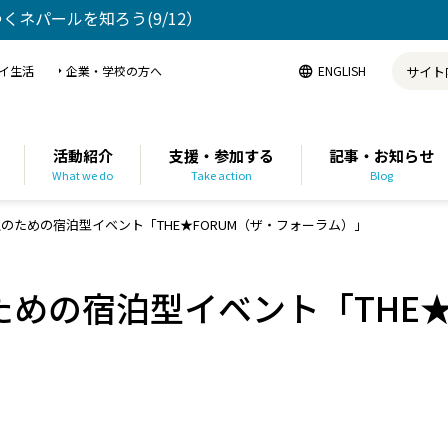
ゆくネパールを知ろう(9/12）
イ生活
企業・学校の方へ
ENGLISH
活動紹介
支援・参加する
記事・お知らせ
What we do
Take action
Blog
のための宿泊型イベント「THE★FORUM（ザ・フォーラム）」
めの宿泊型イベント「THE★