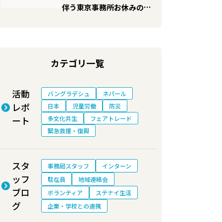
伴う東京事務所お休みのお
知らせ
カテゴリ一覧
活動
バングラデシュ
ネパール
レポ
日本
児童労働
防災
ート
多文化共生
フェアトレード
緊急救援・復興
スタ
事務局スタッフ
インターン
ッフ
駐在員
地域連絡会
ブロ
ボランティア
ステナイ生活
グ
企業・学校との連携