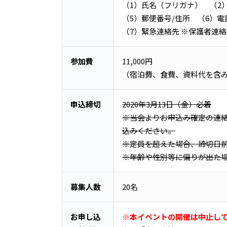
（1）氏名（フリガナ） （2
（5）郵便番号/住所 （6）電
（7）緊急連絡先 ※保護者連
参加費
11,000円
（宿泊費、食費、資料代を含
申込締切
2020年3月13日（金）必着
※当会よりお申込み確定の連絡
込みください。
※定員を超えた場合、締切日
※年齢や性別等に偏りが出た
募集人数
20名
お申し込
※本イベントの開催は中止し