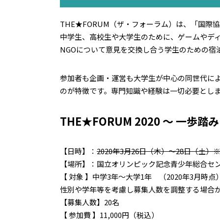
THE★FORUM（ザ・フォーラム）は、「国
中学生、高校生や大学生のために、ゲームやデ
NGOについて意見を交換し合う学生のための宿
参加者も企画・運営も大学生が中心の同世代に
のが特徴です。専門知識や経験は一切必要とし
THE★FORUM 2020 ～ 一歩
【日時】：
2020年3月26日（木）～28日（土）※
【場所】：国立オリンピック記念青少年総合セン
【 対象 】中学3年〜大学1年 （2020年3月時点
性別や学年等を考慮し募集人数を調整する場合
【募集人数】20名
【 参加費 】11,000円（税込）