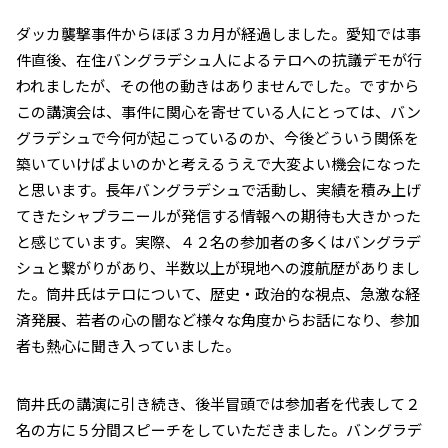
ダッカ襲撃事件からほぼ３カ月が経過しました。愛知では事
件直後、在住バングラデシュ人によるテロへの抗議デモが行
われましたが、その他の動きはありませんでした。ですから
この講演会は、事件に関心を寄せている人にとっては、バン
グラデシュで今何が起こっているのか、今後どういう関係を
築いていけばよいのかと考えるうえで大変よい機会になった
と思います。長年バングラデシュで活動し、実績を積み上げ
てきたシャプラニールが発信する情報への期待も大きかった
と感じています。実際、４２名の参加者の多くはバングラデ
シュと繋がりがあり、半数以上が現地への渡航歴がありまし
た。筒井氏はテロについて、歴史・政治的な視点、急激な経
済発展、若者の心の闇など様々な角度からお話になり、参加
者も熱心に聞き入っていました。
筒井氏の講演に引き続き、後半冒頭では参加者を代表して２
名の方に５分間スピーチをしていただきました。バングラデ