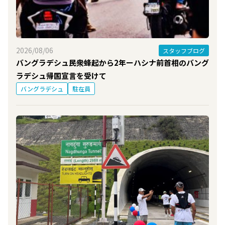
2026/08/06
スタッフブログ
バングラデシュ民衆蜂起から2年ーハシナ前首相のバング
ラデシュ帰国宣言を受けて
バングラデシュ
駐在員