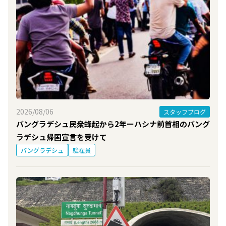
2026/08/06
スタッフブログ
バングラデシュ民衆蜂起から2年ーハシナ前首相のバング
ラデシュ帰国宣言を受けて
バングラデシュ
駐在員