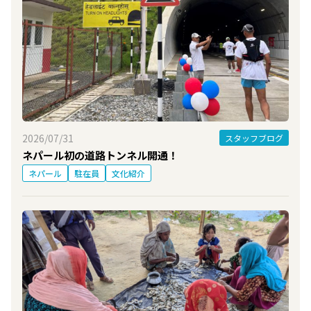
2026/07/31
スタッフブログ
ネパール初の道路トンネル開通！
ネパール
駐在員
文化紹介