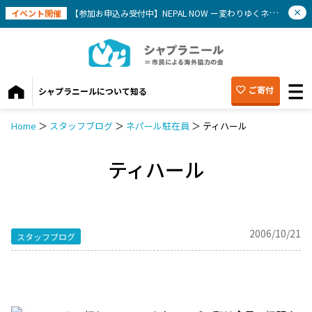
イベント開催
【参加お申込み受付中】NEPAL NOW ー変わりゆくネパールを知ろう(9/12）
ご寄付
シャプラニールについて知る
Home
＞
スタッフブログ
＞
ネパール駐在員
＞
ティハール
ティハール
2006/10/21
スタッフブログ